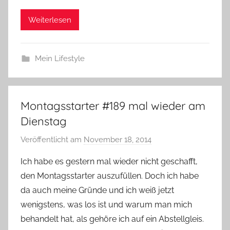
Weiterlesen
Mein Lifestyle
Montagsstarter #189 mal wieder am
Dienstag
Veröffentlicht am
November 18, 2014
v
o
Ich habe es gestern mal wieder nicht geschafft,
n
den Montagsstarter auszufüllen. Doch ich habe
Y
da auch meine Gründe und ich weiß jetzt
v
wenigstens, was los ist und warum man mich
o
behandelt hat, als gehöre ich auf ein Abstellgleis.
n