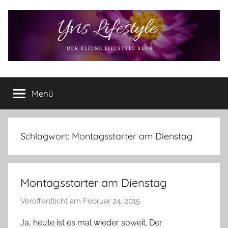
Zum
Inhalt
springen
Yvis
Der
kleine
Menü
Lifestyle
Lifestyle
Blog
–
Lifestyle,
Schlagwort:
Montagsstarter am Dienstag
Rezensionen,
Produkttests
und
Montagsstarter am Dienstag
vieles
mehr
Veröffentlicht am
Februar 24, 2015
v
o
Ja, heute ist es mal wieder soweit. Der
n