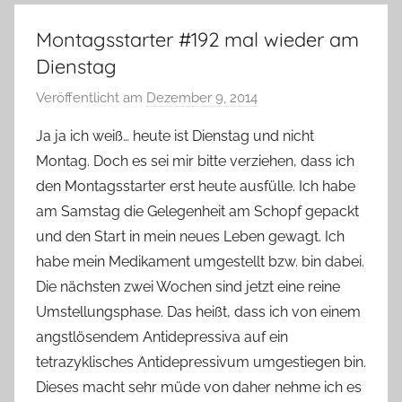
Montagsstarter #192 mal wieder am
Dienstag
Veröffentlicht am
Dezember 9, 2014
v
o
Ja ja ich weiß… heute ist Dienstag und nicht
n
Montag. Doch es sei mir bitte verziehen, dass ich
Y
den Montagsstarter erst heute ausfülle. Ich habe
v
am Samstag die Gelegenheit am Schopf gepackt
o
und den Start in mein neues Leben gewagt. Ich
n
habe mein Medikament umgestellt bzw. bin dabei.
n
e
Die nächsten zwei Wochen sind jetzt eine reine
Umstellungsphase. Das heißt, dass ich von einem
angstlösendem Antidepressiva auf ein
tetrazyklisches Antidepressivum umgestiegen bin.
Dieses macht sehr müde von daher nehme ich es