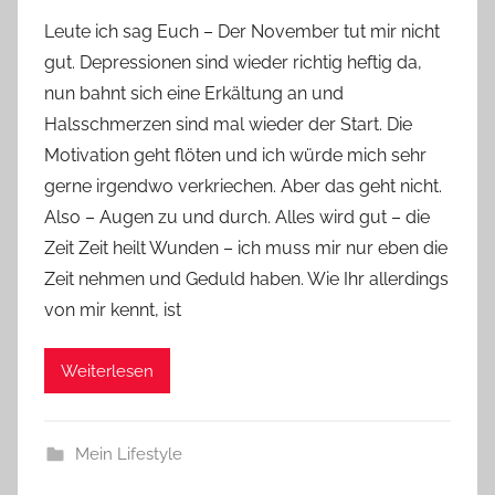
o
Leute ich sag Euch – Der November tut mir nicht
n
gut. Depressionen sind wieder richtig heftig da,
Y
nun bahnt sich eine Erkältung an und
v
Halsschmerzen sind mal wieder der Start. Die
o
Motivation geht flöten und ich würde mich sehr
n
gerne irgendwo verkriechen. Aber das geht nicht.
n
e
Also – Augen zu und durch. Alles wird gut – die
Zeit Zeit heilt Wunden – ich muss mir nur eben die
Zeit nehmen und Geduld haben. Wie Ihr allerdings
von mir kennt, ist
Weiterlesen
Mein Lifestyle