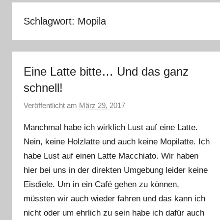
–
Lifestyle,
Schlagwort:
Mopila
Rezensionen,
Produkttests
und
vieles
Eine Latte bitte… Und das ganz
mehr
schnell!
Veröffentlicht am
März 29, 2017
v
o
Manchmal habe ich wirklich Lust auf eine Latte.
n
Nein, keine Holzlatte und auch keine Mopilatte. Ich
Y
habe Lust auf einen Latte Macchiato. Wir haben
v
o
hier bei uns in der direkten Umgebung leider keine
n
Eisdiele. Um in ein Café gehen zu können,
n
müssten wir auch wieder fahren und das kann ich
e
nicht oder um ehrlich zu sein habe ich dafür auch