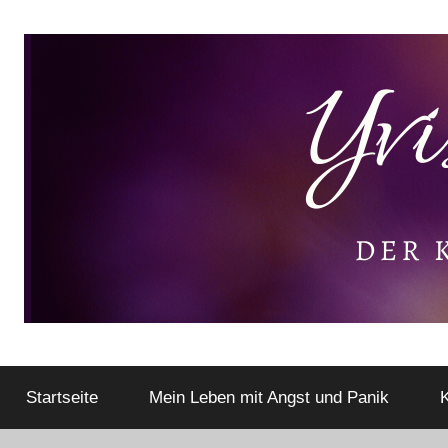
Zum
Inhalt
springen
Der
Yvis
kleine
Lifestyle
Startseite
Mein Leben mit Angst und Panik
K
Lifestyle
Blog