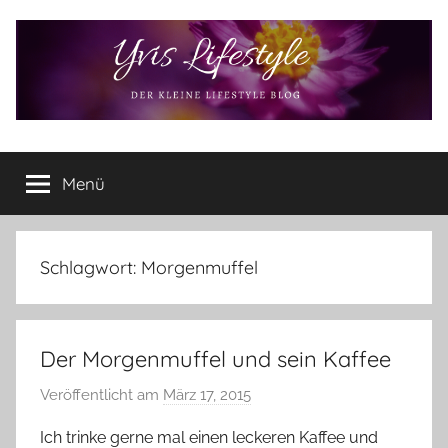
Zum
Inhalt
springen
Yvis
Der
kleine
Menü
Lifestyle
Lifestyle
Blog
–
Lifestyle,
Schlagwort:
Morgenmuffel
Rezensionen,
Produkttests
und
Der Morgenmuffel und sein Kaffee
vieles
mehr
Veröffentlicht am
März 17, 2015
v
o
Ich trinke gerne mal einen leckeren Kaffee und
n