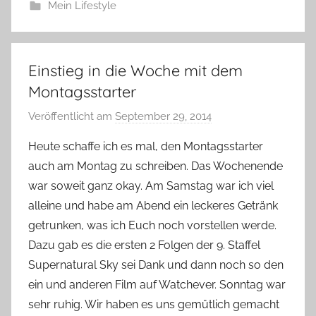
Mein Lifestyle
Einstieg in die Woche mit dem
Montagsstarter
Veröffentlicht am
September 29, 2014
v
o
Heute schaffe ich es mal, den Montagsstarter
n
auch am Montag zu schreiben. Das Wochenende
Y
war soweit ganz okay. Am Samstag war ich viel
v
alleine und habe am Abend ein leckeres Getränk
o
getrunken, was ich Euch noch vorstellen werde.
n
Dazu gab es die ersten 2 Folgen der 9. Staffel
n
e
Supernatural Sky sei Dank und dann noch so den
ein und anderen Film auf Watchever. Sonntag war
sehr ruhig. Wir haben es uns gemütlich gemacht