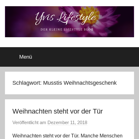
Zum
Inhalt
springen
Yvis
Der
kleine
Menü
Lifestyle
Lifestyle
Blog
–
Lifestyle,
Schlagwort:
Musstis Weihnachtsgeschenk
Rezensionen,
Produkttests
und
Weihnachten steht vor der Tür
vieles
mehr
Veröffentlicht am
Dezember 11, 2018
v
o
Weihnachten steht vor der Tür. Manche Menschen
n