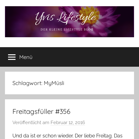
Zum
Inhalt
springen
Yvis
Der
kleine
Menü
Lifestyle
Lifestyle
Blog
–
Lifestyle,
Schlagwort:
MyMüsli
Rezensionen,
Produkttests
und
Freitagsfüller #356
vieles
mehr
Veröffentlicht am
Februar 12, 2016
v
o
Und da ist er schon wieder. Der liebe Freitag. Das
n