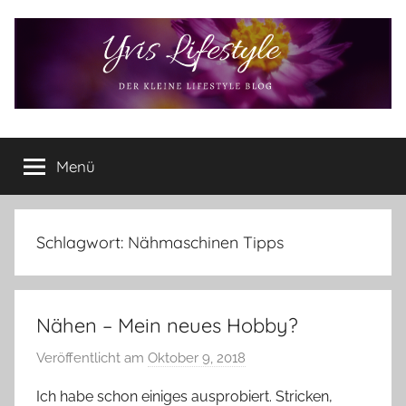
Zum
Inhalt
springen
Yvis
Der
kleine
Menü
Lifestyle
Lifestyle
Blog
–
Lifestyle,
Schlagwort:
Nähmaschinen Tipps
Rezensionen,
Produkttests
und
Nähen – Mein neues Hobby?
vieles
mehr
Veröffentlicht am
Oktober 9, 2018
v
o
Ich habe schon einiges ausprobiert. Stricken,
n