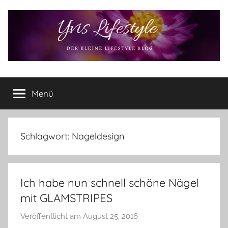
Zum
Inhalt
springen
Yvis
Der
kleine
Menü
Lifestyle
Lifestyle
Blog
–
Lifestyle,
Schlagwort:
Nageldesign
Rezensionen,
Produkttests
und
Ich habe nun schnell schöne Nägel
vieles
mehr
mit GLAMSTRIPES
Veröffentlicht am
August 25, 2016
v