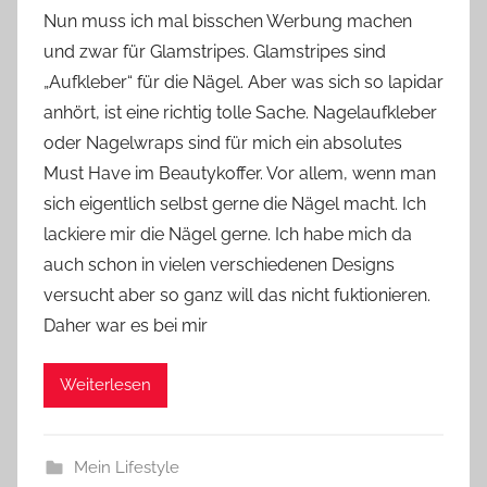
o
Nun muss ich mal bisschen Werbung machen
n
und zwar für Glamstripes. Glamstripes sind
Y
„Aufkleber“ für die Nägel. Aber was sich so lapidar
v
anhört, ist eine richtig tolle Sache. Nagelaufkleber
o
oder Nagelwraps sind für mich ein absolutes
n
Must Have im Beautykoffer. Vor allem, wenn man
n
e
sich eigentlich selbst gerne die Nägel macht. Ich
lackiere mir die Nägel gerne. Ich habe mich da
auch schon in vielen verschiedenen Designs
versucht aber so ganz will das nicht fuktionieren.
Daher war es bei mir
Weiterlesen
Mein Lifestyle