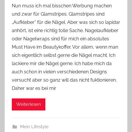
o
Nun muss ich mal bisschen Werbung machen
n
und zwar für Glamstripes. Glamstripes sind
Y
„Aufkleber“ für die Nägel. Aber was sich so lapidar
v
anhört, ist eine richtig tolle Sache. Nagelaufkleber
o
oder Nagelwraps sind für mich ein absolutes
n
Must Have im Beautykoffer. Vor allem, wenn man
n
e
sich eigentlich selbst gerne die Nägel macht. Ich
lackiere mir die Nägel gerne. Ich habe mich da
auch schon in vielen verschiedenen Designs
versucht aber so ganz will das nicht fuktionieren.
Daher war es bei mir
Weiterlesen
Mein Lifestyle