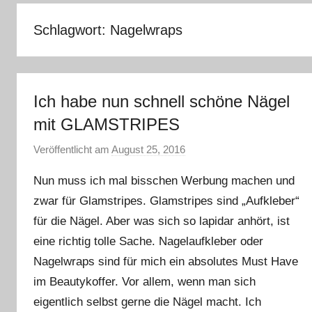
–
Lifestyle,
Schlagwort:
Nagelwraps
Rezensionen,
Produkttests
und
vieles
Ich habe nun schnell schöne Nägel
mehr
mit GLAMSTRIPES
Veröffentlicht am
August 25, 2016
v
o
Nun muss ich mal bisschen Werbung machen und
n
zwar für Glamstripes. Glamstripes sind „Aufkleber“
Y
für die Nägel. Aber was sich so lapidar anhört, ist
v
o
eine richtig tolle Sache. Nagelaufkleber oder
n
Nagelwraps sind für mich ein absolutes Must Have
n
im Beautykoffer. Vor allem, wenn man sich
e
eigentlich selbst gerne die Nägel macht. Ich