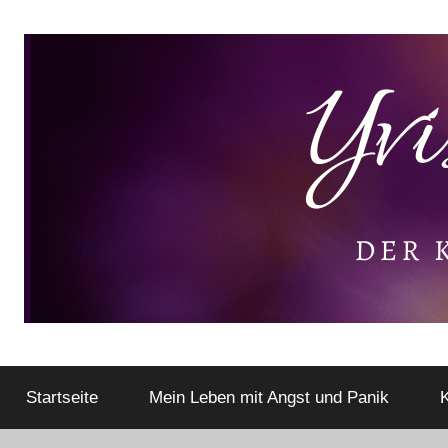
Zum
Inhalt
springen
Der
Yvis
kleine
Lifestyle
Startseite
Mein Leben mit Angst und Panik
K
Lifestyle
Blog