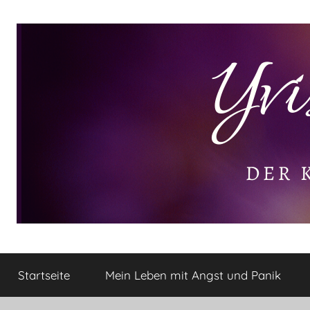
Zum
Inhalt
springen
Yvis
Der
kleine
Startseite
Mein Leben mit Angst und Panik
Lifestyle
Lifestyle
Blog