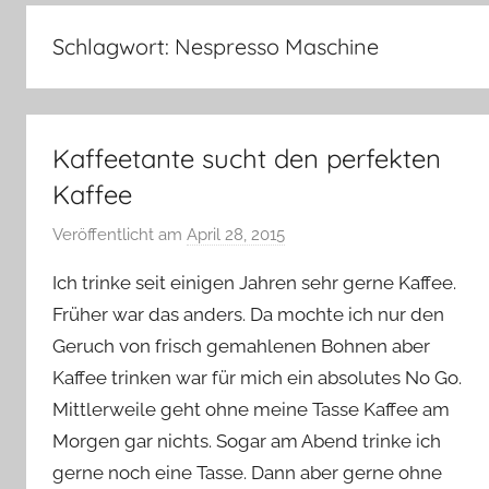
–
Lifestyle,
Schlagwort:
Nespresso Maschine
Rezensionen,
Produkttests
und
vieles
Kaffeetante sucht den perfekten
mehr
Kaffee
Veröffentlicht am
April 28, 2015
v
o
Ich trinke seit einigen Jahren sehr gerne Kaffee.
n
Früher war das anders. Da mochte ich nur den
Y
Geruch von frisch gemahlenen Bohnen aber
v
Kaffee trinken war für mich ein absolutes No Go.
o
n
Mittlerweile geht ohne meine Tasse Kaffee am
n
Morgen gar nichts. Sogar am Abend trinke ich
e
gerne noch eine Tasse. Dann aber gerne ohne