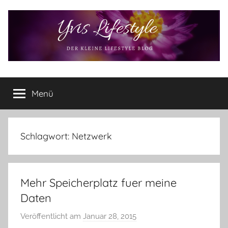
Zum
Inhalt
springen
Yvis
Der
kleine
Menü
Lifestyle
Lifestyle
Blog
–
Lifestyle,
Schlagwort:
Netzwerk
Rezensionen,
Produkttests
und
Mehr Speicherplatz fuer meine
vieles
mehr
Daten
Veröffentlicht am
Januar 28, 2015
v