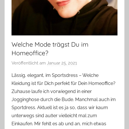
Welche Mode trägst Du im
Homeoffice?
Veröffentlicht am
Januar 25, 2021
v
o
Lässig, elegant, im Sportsdress – Welche
n
Kleidung ist für Dich perfekt für Dein Homeoffice?
Y
Zuhause laufe ich vorwiegend in einer
v
Jogginghose durch die Bude. Manchmal auch im
o
Sportdress. Aktuell ist es ja so, dass wir kaum
n
unterwegs sind außer vielleicht mal zum
n
e
Einkaufen. Mir fehlt es ab und an, mich etwas