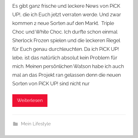
o
Es gibt ganz frische und leckere News von PiCK
n
UP!, die ich Euch jetzt verraten werde. Und zwar
Y
kommen 2 neue Sorten auf den Markt. Triple
v
Choc und White Choc. Ich durfte schon einmal
o
Sherlock Frozen spielen und die leckeren Riegel
n
für Euch genau durchleuchten. Da ich PiCK UP!
n
e
lebe, ist das natürlich absolut kein Problem für
mich. Meinen persönlichen Watson habe ich auch
mal an das Projekt ran gelassen denn die neuen
Sorten von PiCK UP! sind nicht nur
Weiterlesen
Mein Lifestyle