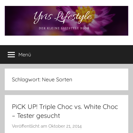
Zum
Inhalt
springen
Yvis
Der
kleine
Menü
Lifestyle
Lifestyle
Blog
–
Lifestyle,
Schlagwort:
Neue Sorten
Rezensionen,
Produkttests
und
PiCK UP! Triple Choc vs. White Choc
vieles
mehr
– Tester gesucht
Veröffentlicht am
Oktober 21, 2014
v