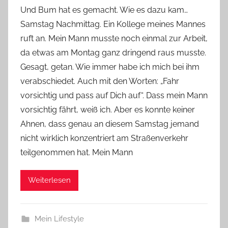
o
Und Bum hat es gemacht. Wie es dazu kam…
n
Samstag Nachmittag. Ein Kollege meines Mannes
Y
ruft an. Mein Mann musste noch einmal zur Arbeit,
v
da etwas am Montag ganz dringend raus musste.
o
Gesagt, getan. Wie immer habe ich mich bei ihm
n
verabschiedet. Auch mit den Worten: „Fahr
n
e
vorsichtig und pass auf Dich auf“. Dass mein Mann
vorsichtig fährt, weiß ich. Aber es konnte keiner
Ahnen, dass genau an diesem Samstag jemand
nicht wirklich konzentriert am Straßenverkehr
teilgenommen hat. Mein Mann
Weiterlesen
Mein Lifestyle