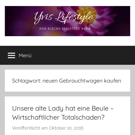
Zum
Inhalt
springen
Yvis
Der
kleine
Menü
Lifestyle
Lifestyle
Blog
–
Lifestyle,
Schlagwort:
neuen Gebrauchtwagen kaufen
Rezensionen,
Produkttests
und
Unsere alte Lady hat eine Beule –
vieles
mehr
Wirtschaftlicher Totalschaden?
Veröffentlicht am
Oktober 10, 2016
v