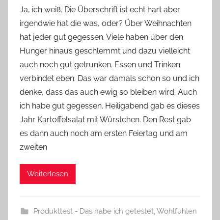
o
Ja, ich weiß. Die Überschrift ist echt hart aber
n
irgendwie hat die was, oder? Über Weihnachten
Y
hat jeder gut gegessen. Viele haben über den
v
Hunger hinaus geschlemmt und dazu vielleicht
o
auch noch gut getrunken. Essen und Trinken
n
verbindet eben. Das war damals schon so und ich
n
e
denke, dass das auch ewig so bleiben wird. Auch
ich habe gut gegessen. Heiligabend gab es dieses
Jahr Kartoffelsalat mit Würstchen. Den Rest gab
es dann auch noch am ersten Feiertag und am
zweiten
Weiterlesen
Produkttest - Das habe ich getestet
,
Wohlfühlen