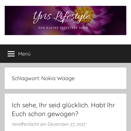
Zum
Inhalt
springen
Yvis
Der
kleine
Menü
Lifestyle
Lifestyle
Blog
–
Lifestyle,
Schlagwort:
Nokia Waage
Rezensionen,
Produkttests
und
Ich sehe, Ihr seid glücklich. Habt Ihr
vieles
mehr
Euch schon gewogen?
Veröffentlicht am
Dezember 27, 2017
v