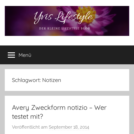
Zum
Inhalt
springen
Yvis
Der
kleine
Menü
Lifestyle
Lifestyle
Blog
–
Lifestyle,
Schlagwort:
Notizen
Rezensionen,
Produkttests
und
Avery Zweckform notizio – Wer
vieles
mehr
testet mit?
Veröffentlicht am
September 18, 2014
v