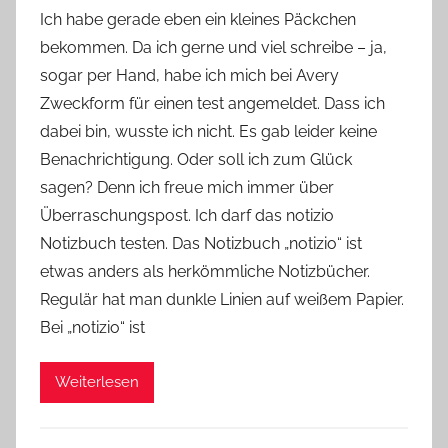
o
Ich habe gerade eben ein kleines Päckchen
n
bekommen. Da ich gerne und viel schreibe – ja,
Y
sogar per Hand, habe ich mich bei Avery
v
Zweckform für einen test angemeldet. Dass ich
o
dabei bin, wusste ich nicht. Es gab leider keine
n
Benachrichtigung. Oder soll ich zum Glück
n
e
sagen? Denn ich freue mich immer über
Überraschungspost. Ich darf das notizio
Notizbuch testen. Das Notizbuch „notizio“ ist
etwas anders als herkömmliche Notizbücher.
Regulär hat man dunkle Linien auf weißem Papier.
Bei „notizio“ ist
Weiterlesen