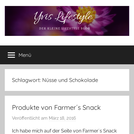
Zum
Inhalt
springen
Yvis
Der
kleine
Menü
Lifestyle
Lifestyle
Blog
–
Lifestyle,
Schlagwort:
Nüsse und Schokolade
Rezensionen,
Produkttests
und
Produkte von Farmer´s Snack
vieles
mehr
Veröffentlicht am
März 18, 2016
v
o
Ich habe mich auf der Seite von Farmer´s Snack
n