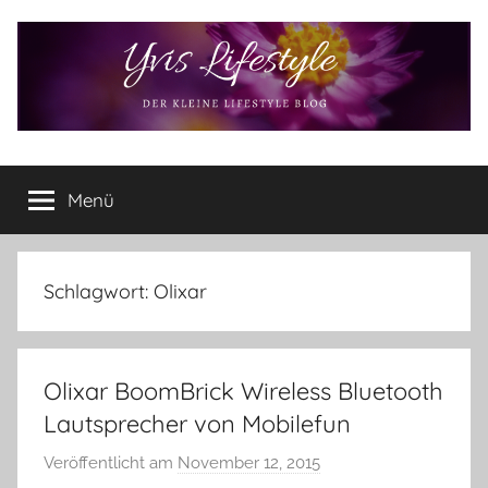
Zum
Inhalt
springen
Yvis
Der
kleine
Menü
Lifestyle
Lifestyle
Blog
–
Lifestyle,
Schlagwort:
Olixar
Rezensionen,
Produkttests
und
Olixar BoomBrick Wireless Bluetooth
vieles
mehr
Lautsprecher von Mobilefun
Veröffentlicht am
November 12, 2015
v