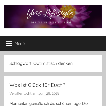
Zum
Inhalt
springen
Yvis
Der
kleine
Menü
Lifestyle
Lifestyle
Blog
–
Lifestyle,
Schlagwort:
Optimistisch denken
Rezensionen,
Produkttests
und
Was ist Glück für Euch?
vieles
mehr
Veröffentlicht am
Juni 28, 2018
v
o
Momentan genieße ich die schönen Tage. Die
n