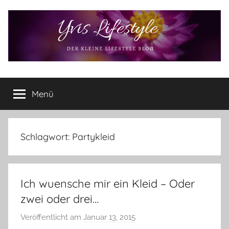
Zum
Inhalt
springen
Yvis
Der
kleine
Menü
Lifestyle
Lifestyle
Blog
–
Lifestyle,
Schlagwort:
Partykleid
Rezensionen,
Produkttests
und
Ich wuensche mir ein Kleid – Oder
vieles
mehr
zwei oder drei…
Veröffentlicht am
Januar 13, 2015
v