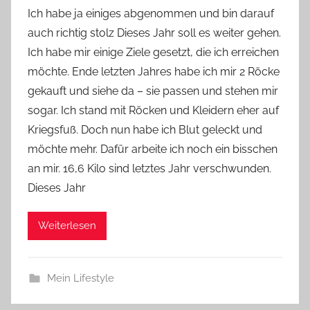
o
Ich habe ja einiges abgenommen und bin darauf
n
auch richtig stolz Dieses Jahr soll es weiter gehen.
Y
Ich habe mir einige Ziele gesetzt, die ich erreichen
v
möchte. Ende letzten Jahres habe ich mir 2 Röcke
o
gekauft und siehe da – sie passen und stehen mir
n
sogar. Ich stand mit Röcken und Kleidern eher auf
n
e
Kriegsfuß. Doch nun habe ich Blut geleckt und
möchte mehr. Dafür arbeite ich noch ein bisschen
an mir. 16,6 Kilo sind letztes Jahr verschwunden.
Dieses Jahr
Weiterlesen
Mein Lifestyle