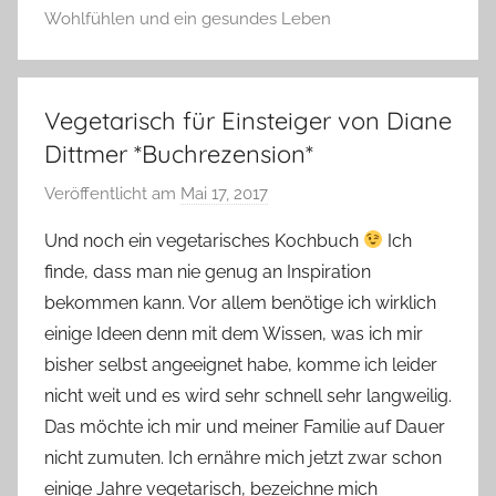
Wohlfühlen und ein gesundes Leben
Vegetarisch für Einsteiger von Diane
Dittmer *Buchrezension*
Veröffentlicht am
Mai 17, 2017
v
o
Und noch ein vegetarisches Kochbuch
Ich
n
finde, dass man nie genug an Inspiration
Y
bekommen kann. Vor allem benötige ich wirklich
v
einige Ideen denn mit dem Wissen, was ich mir
o
bisher selbst angeeignet habe, komme ich leider
n
nicht weit und es wird sehr schnell sehr langweilig.
n
e
Das möchte ich mir und meiner Familie auf Dauer
nicht zumuten. Ich ernähre mich jetzt zwar schon
einige Jahre vegetarisch, bezeichne mich