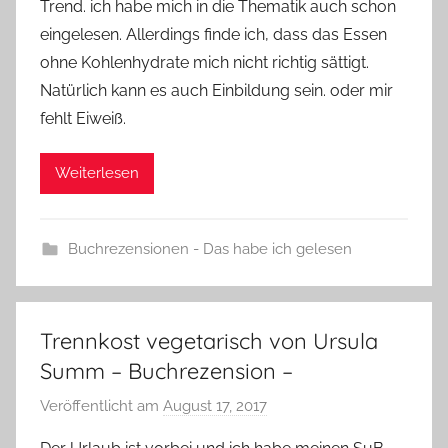
e
Trend. ich habe mich in die Thematik auch schon
eingelesen. Allerdings finde ich, dass das Essen
ohne Kohlenhydrate mich nicht richtig sättigt.
Natürlich kann es auch Einbildung sein. oder mir
fehlt Eiweiß.
Weiterlesen
Buchrezensionen - Das habe ich gelesen
Trennkost vegetarisch von Ursula
Summ – Buchrezension –
Veröffentlicht am
August 17, 2017
v
o