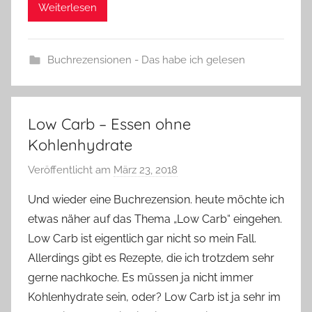
Weiterlesen
Buchrezensionen - Das habe ich gelesen
Low Carb – Essen ohne
Kohlenhydrate
Veröffentlicht am
März 23, 2018
v
o
Und wieder eine Buchrezension. heute möchte ich
n
etwas näher auf das Thema „Low Carb“ eingehen.
Y
Low Carb ist eigentlich gar nicht so mein Fall.
v
Allerdings gibt es Rezepte, die ich trotzdem sehr
o
gerne nachkoche. Es müssen ja nicht immer
n
Kohlenhydrate sein, oder? Low Carb ist ja sehr im
n