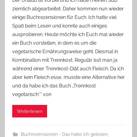
Der Urlaub ist vorbei und ich habe meinen SuB
n
ziemlich abgearbeitet. Daher kommen nun wieder
Y
einige Buchrezensionen für Euch. Ich hatte viel
v
Spaß beim Lesen und konnte auch einiges
o
ausprobieren. Heute möchte ich Euch mal wieder
n
ein Buch vorstellen, in dem es um die
n
e
vegetarische Ernährungsweise geht. Diesmal in
Kombination mit Trennkost. Regulär isst man ja
während einer Trennkost-Diät auch Fleisch. Da ich
aber kein Fleisch esse, musste eine Alternative her
und da habe ich das Buch „Trennkost
vegetarisch*“ von
Weiterlesen
Buchrezensionen - Das habe ich gelesen
,