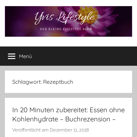
Zum
Inhalt
springen
Yvis
Der
kleine
Menü
Lifestyle
Lifestyle
Blog
–
Lifestyle,
Schlagwort:
Rezeptbuch
Rezensionen,
Produkttests
und
In 20 Minuten zubereitet: Essen ohne
vieles
mehr
Kohlenhydrate – Buchrezension –
Veröffentlicht am
Dezember 11, 2018
v