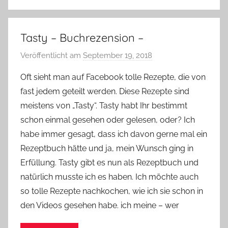
Tasty – Buchrezension –
Veröffentlicht am
September 19, 2018
v
o
Oft sieht man auf Facebook tolle Rezepte, die von
n
fast jedem geteilt werden. Diese Rezepte sind
Y
meistens von „Tasty“. Tasty habt Ihr bestimmt
v
schon einmal gesehen oder gelesen, oder? Ich
o
habe immer gesagt, dass ich davon gerne mal ein
n
Rezeptbuch hätte und ja, mein Wunsch ging in
n
e
Erfüllung. Tasty gibt es nun als Rezeptbuch und
natürlich musste ich es haben. Ich möchte auch
so tolle Rezepte nachkochen, wie ich sie schon in
den Videos gesehen habe. ich meine – wer