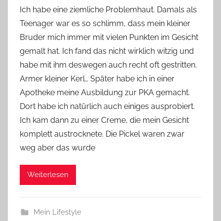
o
Ich habe eine ziemliche Problemhaut. Damals als
n
Teenager war es so schlimm, dass mein kleiner
Y
Bruder mich immer mit vielen Punkten im Gesicht
v
gemalt hat. Ich fand das nicht wirklich witzig und
o
habe mit ihm deswegen auch recht oft gestritten.
n
Armer kleiner Kerl… Später habe ich in einer
n
e
Apotheke meine Ausbildung zur PKA gemacht.
Dort habe ich natürlich auch einiges ausprobiert.
Ich kam dann zu einer Creme, die mein Gesicht
komplett austrocknete. Die Pickel waren zwar
weg aber das wurde
Weiterlesen
Mein Lifestyle