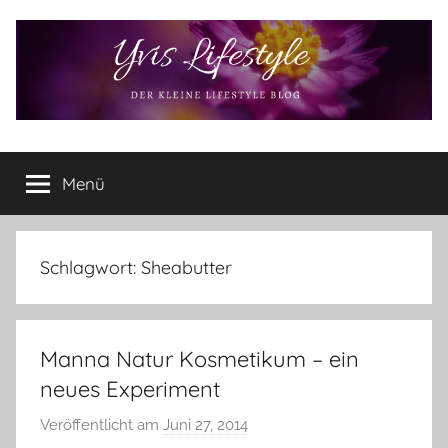
Zum
Inhalt
springen
Yvis
Der
kleine
Menü
Lifestyle
Lifestyle
Blog
–
Lifestyle,
Schlagwort:
Sheabutter
Rezensionen,
Produkttests
und
Manna Natur Kosmetikum – ein
vieles
mehr
neues Experiment
Veröffentlicht am
Juni 27, 2014
v