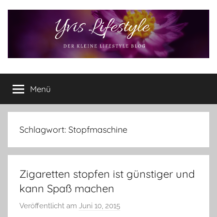
Zum
Inhalt
springen
Yvis
Der
kleine
Menü
Lifestyle
Lifestyle
Blog
–
Lifestyle,
Schlagwort:
Stopfmaschine
Rezensionen,
Produkttests
und
Zigaretten stopfen ist günstiger und
vieles
mehr
kann Spaß machen
Veröffentlicht am
Juni 10, 2015
v