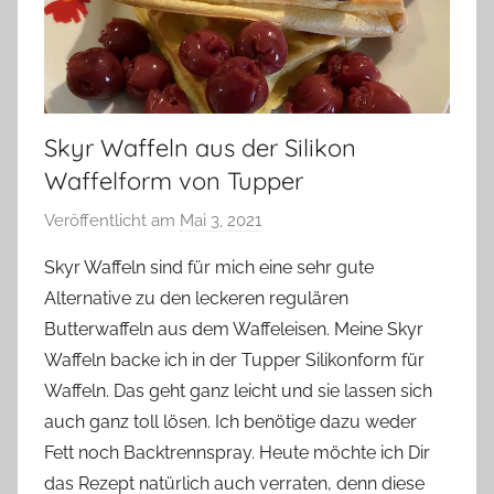
Skyr Waffeln aus der Silikon
Waffelform von Tupper
Veröffentlicht am
Mai 3, 2021
v
o
Skyr Waffeln sind für mich eine sehr gute
n
Alternative zu den leckeren regulären
Y
Butterwaffeln aus dem Waffeleisen. Meine Skyr
v
Waffeln backe ich in der Tupper Silikonform für
o
Waffeln. Das geht ganz leicht und sie lassen sich
n
auch ganz toll lösen. Ich benötige dazu weder
n
e
Fett noch Backtrennspray. Heute möchte ich Dir
das Rezept natürlich auch verraten, denn diese