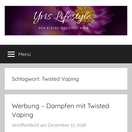
Zum
Inhalt
springen
Yvis
Der
kleine
Menü
Lifestyle
Lifestyle
Blog
–
Lifestyle,
Schlagwort:
Twisted Vaping
Rezensionen,
Produkttests
und
Werbung – Dampfen mit Twisted
vieles
mehr
Vaping
Veröffentlicht am
Dezember 17, 2018
v