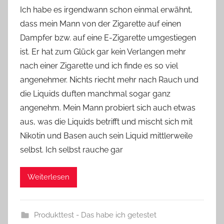
o
Ich habe es irgendwann schon einmal erwähnt,
n
dass mein Mann von der Zigarette auf einen
Y
Dampfer bzw. auf eine E-Zigarette umgestiegen
v
ist. Er hat zum Glück gar kein Verlangen mehr
o
nach einer Zigarette und ich finde es so viel
n
angenehmer. Nichts riecht mehr nach Rauch und
n
e
die Liquids duften manchmal sogar ganz
angenehm. Mein Mann probiert sich auch etwas
aus, was die Liquids betrifft und mischt sich mit
Nikotin und Basen auch sein Liquid mittlerweile
selbst. Ich selbst rauche gar
Weiterlesen
Produkttest - Das habe ich getestet