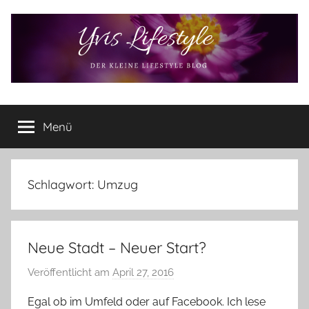
Zum
Inhalt
springen
Yvis
Der
kleine
Menü
Lifestyle
Lifestyle
Blog
–
Lifestyle,
Schlagwort:
Umzug
Rezensionen,
Produkttests
und
Neue Stadt – Neuer Start?
vieles
mehr
Veröffentlicht am
April 27, 2016
v
o
Egal ob im Umfeld oder auf Facebook. Ich lese
n