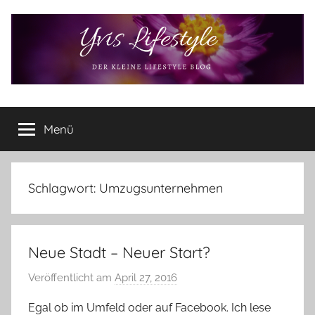
Zum
Inhalt
springen
Yvis
Der
kleine
Menü
Lifestyle
Lifestyle
Blog
–
Lifestyle,
Schlagwort:
Umzugsunternehmen
Rezensionen,
Produkttests
und
Neue Stadt – Neuer Start?
vieles
mehr
Veröffentlicht am
April 27, 2016
v
o
Egal ob im Umfeld oder auf Facebook. Ich lese
n