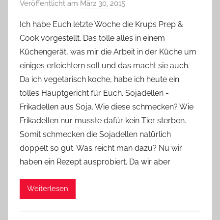
Veröffentlicht am
März 30, 2015
v
o
Ich habe Euch letzte Woche die Krups Prep &
n
Cook vorgestellt. Das tolle alles in einem
Y
Küchengerät, was mir die Arbeit in der Küche um
v
einiges erleichtern soll und das macht sie auch.
o
Da ich vegetarisch koche, habe ich heute ein
n
tolles Hauptgericht für Euch. Sojadellen -
n
e
Frikadellen aus Soja. Wie diese schmecken? Wie
Frikadellen nur musste dafür kein Tier sterben.
Somit schmecken die Sojadellen natürlich
doppelt so gut. Was reicht man dazu? Nu wir
haben ein Rezept ausprobiert. Da wir aber
Weiterlesen