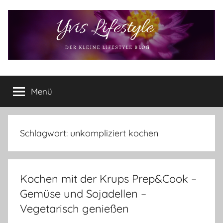
Zum
Inhalt
springen
Yvis
Der
kleine
Menü
Lifestyle
Lifestyle
Blog
–
Lifestyle,
Schlagwort:
unkompliziert kochen
Rezensionen,
Produkttests
und
Kochen mit der Krups Prep&Cook –
vieles
mehr
Gemüse und Sojadellen –
Vegetarisch genießen