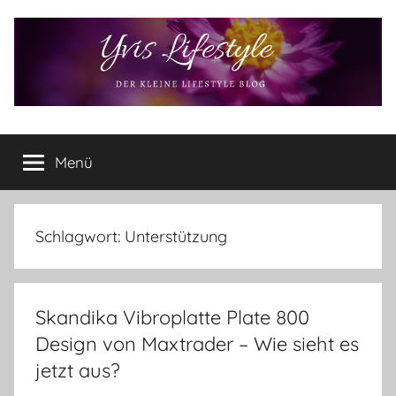
Zum
Inhalt
springen
Yvis
Der
kleine
Menü
Lifestyle
Lifestyle
Blog
–
Lifestyle,
Schlagwort:
Unterstützung
Rezensionen,
Produkttests
und
Skandika Vibroplatte Plate 800
vieles
mehr
Design von Maxtrader – Wie sieht es
jetzt aus?