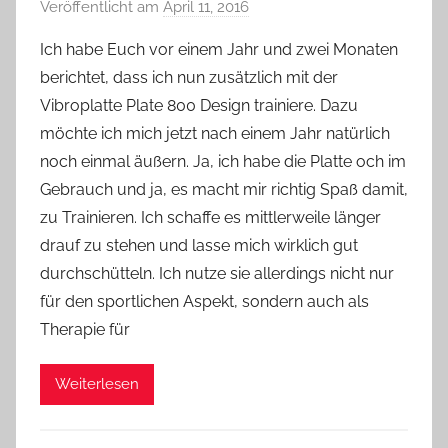
Veröffentlicht am
April 11, 2016
v
o
Ich habe Euch vor einem Jahr und zwei Monaten
n
berichtet, dass ich nun zusätzlich mit der
Y
Vibroplatte Plate 800 Design trainiere. Dazu
v
möchte ich mich jetzt nach einem Jahr natürlich
o
noch einmal äußern. Ja, ich habe die Platte och im
n
Gebrauch und ja, es macht mir richtig Spaß damit,
n
e
zu Trainieren. Ich schaffe es mittlerweile länger
drauf zu stehen und lasse mich wirklich gut
durchschütteln. Ich nutze sie allerdings nicht nur
für den sportlichen Aspekt, sondern auch als
Therapie für
Weiterlesen