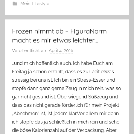
Mein Lifestyle
Frozen nimmt ab – FiguraNorm
macht es mir etwas leichter…
Veröffentlicht am
April 4, 2016
v
o
…und mich hoffentlich auch. Ich habe Euch am
n
Freitag ja schon erzählt, dass es zur Zeit etwas
Y
stressig bei uns ist. Ich bin ein Stress-Esser und
v
stopfe dann ganz gerne Zeug in mich rein, was so
o
gar nicht gesund ist. Überwiegend Süßzeug und
n
dass das nicht gerade förderlich für mein Projekt
n
e
„Abnehmen“ ist, ist jedem klar.Vor allem mir denn
ich stopfe das ja schließlich in mich rein und sehe
die böse Kalorienzahl auf der Verpackung. Aber