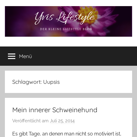
Zum
Inhalt
springen
Yvis
Der
kleine
Menü
Lifestyle
Lifestyle
Blog
–
Lifestyle,
Schlagwort:
Uupsis
Rezensionen,
Produkttests
und
Mein innerer Schweinehund
vieles
mehr
Veröffentlicht am
Juli 25, 2014
v
o
Es gibt Tage, an denen man nicht so motiviert ist,
n