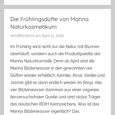
Die Frühlingsdüfte von Manna
Naturkosmetikum
Veröffentlicht am
April 11, 2016
v
o
Im Frühling wird nicht nur die Natur mit Blumen
n
überhäuft, sondern auch die Produktpalette der
Y
Manna Naturkosmetik. Denn ab April sind die
v
Manna Blütenwasser in den gewohnten vier
o
Düften wieder erhältlich. Kamille, Rose, Vanille und
n
Jasmin gibt es dann endlich wieder im Shop. Alle
n
e
vier Blütenwasser stammen aus einer veganen,
tierversuchsfreien Quelle und sind stolze Träger
des deutschen BDIH Kennzeichens. Was ist das
Manna Blütenwasser eigentlich? Das