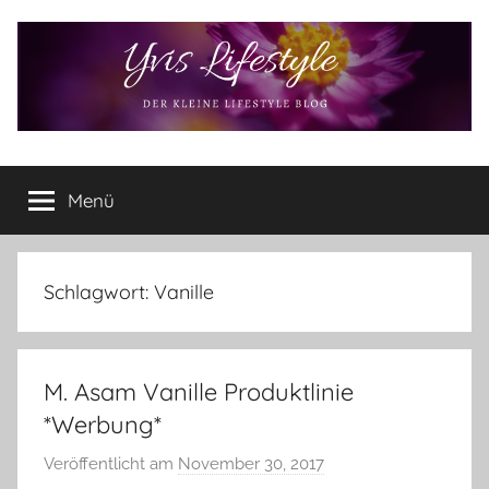
Zum
Inhalt
springen
Yvis
Der
kleine
Menü
Lifestyle
Lifestyle
Blog
–
Lifestyle,
Schlagwort:
Vanille
Rezensionen,
Produkttests
und
M. Asam Vanille Produktlinie
vieles
mehr
*Werbung*
Veröffentlicht am
November 30, 2017
v