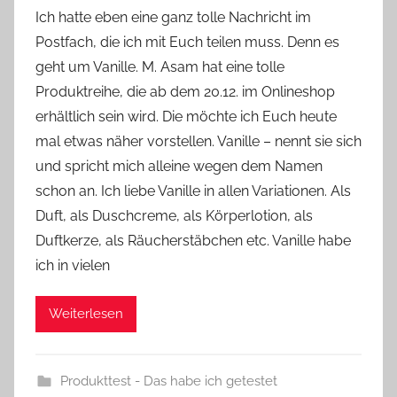
o
Ich hatte eben eine ganz tolle Nachricht im
n
Postfach, die ich mit Euch teilen muss. Denn es
Y
geht um Vanille. M. Asam hat eine tolle
v
Produktreihe, die ab dem 20.12. im Onlineshop
o
erhältlich sein wird. Die möchte ich Euch heute
n
mal etwas näher vorstellen. Vanille – nennt sie sich
n
e
und spricht mich alleine wegen dem Namen
schon an. Ich liebe Vanille in allen Variationen. Als
Duft, als Duschcreme, als Körperlotion, als
Duftkerze, als Räucherstäbchen etc. Vanille habe
ich in vielen
Weiterlesen
Produkttest - Das habe ich getestet