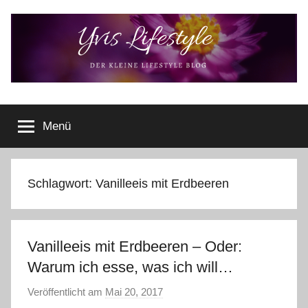
Zum
Inhalt
springen
Yvis
Der
kleine
Menü
Lifestyle
Lifestyle
Blog
–
Lifestyle,
Schlagwort:
Vanilleeis mit Erdbeeren
Rezensionen,
Produkttests
und
Vanilleeis mit Erdbeeren – Oder:
vieles
mehr
Warum ich esse, was ich will…
Veröffentlicht am
Mai 20, 2017
v