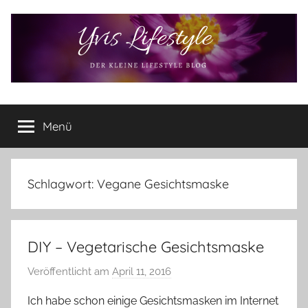
Zum
Inhalt
springen
Yvis
Der
kleine
Menü
Lifestyle
Lifestyle
Blog
–
Lifestyle,
Schlagwort:
Vegane Gesichtsmaske
Rezensionen,
Produkttests
und
DIY – Vegetarische Gesichtsmaske
vieles
mehr
Veröffentlicht am
April 11, 2016
v
o
Ich habe schon einige Gesichtsmasken im Internet
n