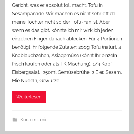
Gericht, was er absolut toll macht. Tofu in
Y
Sesampanade. Wir machen es nicht sehr oft da
v
meine Tochter nicht so der Tofu-Fan ist. Aber
o
wenn es das gibt, könnte ich mir wirklich jeden
n
einzelnen Finger danach ablecken. Für 4 Portionen
n
e
benötigt Ihr folgende Zutaten: 200g Tofu (natur), 4
Knoblauchzehen, Asiagemüse (könnt Ihr einzeln
frisch kaufen oder als TK Mischung), 1/4 Kopf
Eisbergsalat, 250ml Gemüsebrühe, 2 Eier, Sesam,
Mie Nudeln, Gewürze
Weiterlesen
Koch mit mir