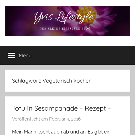
Zum
Inhalt
springen
Yvis
Der
kleine
Menü
Lifestyle
Lifestyle
Blog
–
Lifestyle,
Schlagwort:
Vegetarisch kochen
Rezensionen,
Produkttests
und
Tofu in Sesampanade – Rezept –
vieles
mehr
Veröffentlicht am
Februar 4, 2016
v
o
Mein Mann kocht auch ab und an. Es gibt ein
n