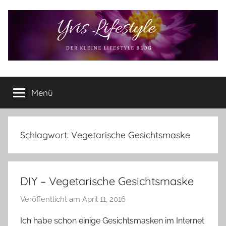
Zum
Inhalt
springen
Yvis
Der
kleine
Menü
Lifestyle
Lifestyle
Blog
–
Lifestyle,
Schlagwort:
Vegetarische Gesichtsmaske
Rezensionen,
Produkttests
und
DIY – Vegetarische Gesichtsmaske
vieles
mehr
Veröffentlicht am
April 11, 2016
v
o
Ich habe schon einige Gesichtsmasken im Internet
n