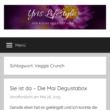
Zum
Inhalt
springen
Yvis
Der
kleine
Menü
Lifestyle
Lifestyle
Blog
–
Lifestyle,
Schlagwort:
Veggie Crunch
Rezensionen,
Produkttests
und
Sie ist da – Die Mai Degustabox
vieles
mehr
Veröffentlicht am
Mai 28, 2015
v
o
Gerade eben hat es geklingelt und ich konnte die
n