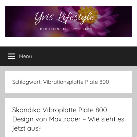
Zum
Inhalt
springen
Yvis
Der
kleine
Menü
Lifestyle
Lifestyle
Blog
–
Lifestyle,
Schlagwort:
Vibrationsplatte Plate 800
Rezensionen,
Produkttests
und
Skandika Vibroplatte Plate 800
vieles
mehr
Design von Maxtrader – Wie sieht es
jetzt aus?