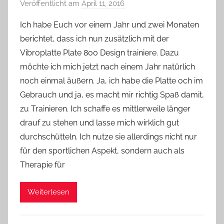
Veröffentlicht am
April 11, 2016
v
o
Ich habe Euch vor einem Jahr und zwei Monaten
n
berichtet, dass ich nun zusätzlich mit der
Y
Vibroplatte Plate 800 Design trainiere. Dazu
v
möchte ich mich jetzt nach einem Jahr natürlich
o
noch einmal äußern. Ja, ich habe die Platte och im
n
Gebrauch und ja, es macht mir richtig Spaß damit,
n
e
zu Trainieren. Ich schaffe es mittlerweile länger
drauf zu stehen und lasse mich wirklich gut
durchschütteln. Ich nutze sie allerdings nicht nur
für den sportlichen Aspekt, sondern auch als
Therapie für
Weiterlesen