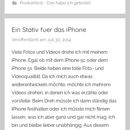
Produkttest - Das habe ich getestet
Ein Stativ fuer das iPhone
Veröffentlicht am
Juli 30, 2014
v
o
Viele Fotos und Videos drehe ich mit meinem
n
iPhone. Egal ob mit dem iPhone 5c oder dem
Y
iPhone 5s. Beide haben eine tolle Foto- und
v
Videoqualität. Da ich mich auch etwas
o
weiterentwickeln möchte, möchte ich mehrere
n
Videos drehen, in denen ich was erzähle oder
n
e
vorstelle. Beim Dreh müsste ich dann ständig das
iPhone festhalten oder ich müsste mich filmen
lassen, was ich aber ganz und gar nicht mag. Ich
bin und bleibe lieber unabhängig. Aus diesem