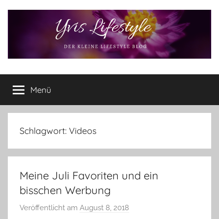
Zum
Inhalt
springen
Yvis
Der
kleine
Menü
Lifestyle
Lifestyle
Blog
–
Lifestyle,
Schlagwort:
Videos
Rezensionen,
Produkttests
und
Meine Juli Favoriten und ein
vieles
mehr
bisschen Werbung
Veröffentlicht am
August 8, 2018
v