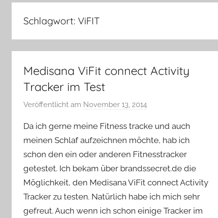
–
Lifestyle,
Schlagwort:
ViFIT
Rezensionen,
Produkttests
und
vieles
Medisana ViFit connect Activity
mehr
Tracker im Test
Veröffentlicht am
November 13, 2014
v
o
Da ich gerne meine Fitness tracke und auch
n
meinen Schlaf aufzeichnen möchte, hab ich
Y
schon den ein oder anderen Fitnesstracker
v
getestet. Ich bekam über brandssecret.de die
o
n
Möglichkeit, den Medisana ViFit connect Activity
n
Tracker zu testen. Natürlich habe ich mich sehr
e
gefreut. Auch wenn ich schon einige Tracker im