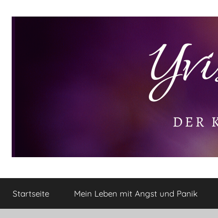
Zum
Inhalt
springen
Yvis
Der
kleine
Startseite
Mein Leben mit Angst und Panik
Lifestyle
Lifestyle
Blog