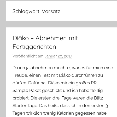
–
Lifestyle,
Schlagwort:
Vorsatz
Rezensionen,
Produkttests
und
vieles
Diäko – Abnehmen mit
mehr
Fertiggerichten
Veröffentlicht am
Januar 20, 2017
v
o
Da ich ja abnehmen möchte, war es für mich eine
n
Freude, einen Test mit Diäko durchführen zu
Y
dürfen. Dafür hat Diäko mir ein großes PR
v
Sample Paket geschickt und ich habe fleißig
o
n
probiert. Die ersten drei Tage waren die Blitz
n
Starter Tage. Das heißt, dass ich in den ersten 3
e
Tagen wirklich wenig Kalorien gegessen habe,