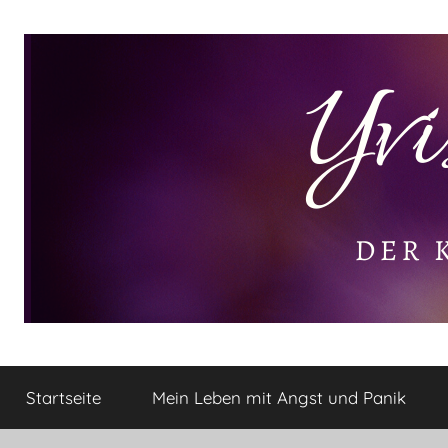
Zum
Inhalt
springen
Yvis
Der
kleine
Startseite
Mein Leben mit Angst und Panik
Lifestyle
Lifestyle
Blog