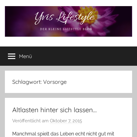
Zum
Inhalt
springen
Yvis
Der
kleine
Menü
Lifestyle
Lifestyle
Blog
–
Lifestyle,
Schlagwort:
Vorsorge
Rezensionen,
Produkttests
und
Altlasten hinter sich lassen…
vieles
mehr
Veröffentlicht am
Oktober 7, 2015
v
o
Manchmal spielt das Leben echt nicht gut mit
n