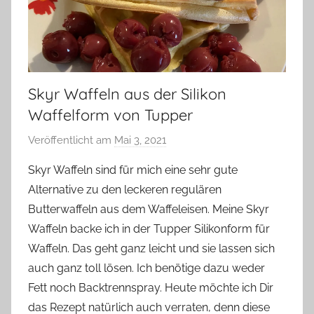
Skyr Waffeln aus der Silikon
Waffelform von Tupper
Veröffentlicht am
Mai 3, 2021
v
o
Skyr Waffeln sind für mich eine sehr gute
n
Alternative zu den leckeren regulären
Y
Butterwaffeln aus dem Waffeleisen. Meine Skyr
v
Waffeln backe ich in der Tupper Silikonform für
o
Waffeln. Das geht ganz leicht und sie lassen sich
n
auch ganz toll lösen. Ich benötige dazu weder
n
e
Fett noch Backtrennspray. Heute möchte ich Dir
das Rezept natürlich auch verraten, denn diese