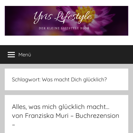
Zum
Inhalt
springen
Yvis
Der
kleine
Menü
Lifestyle
Lifestyle
Blog
–
Lifestyle,
Schlagwort:
Was macht Dich glücklich?
Rezensionen,
Produkttests
und
Alles, was mich glücklich macht…
vieles
mehr
von Franziska Muri – Buchrezension
–