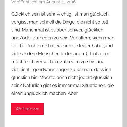
Veröffentlicht am
August 11, 2016
v
o
Glücklich sein ist sehr wichtig. Ist man glücklich,
n
vergisst man schnell die Dinge, die nicht so toll
Y
sind. Manchmal ist es aber schwer, glücklich
v
und/oder zufrieden zu sein. Vor allem, wenn man
o
solche Probleme hat, wie ich sie leider habe (und
n
viele andere Menschen leider auch…). Trotzdem
n
e
möchte ich versuchen, zufrieden zu sein und
vielleicht irgendwann sagen zu können, dass ich
glücklich bin. Möchte denn nicht jede(r) glücklich
sein? Natürlich gibt es immer mal Situationen, die
einen unglücklich machen. Aber
Weiterlesen