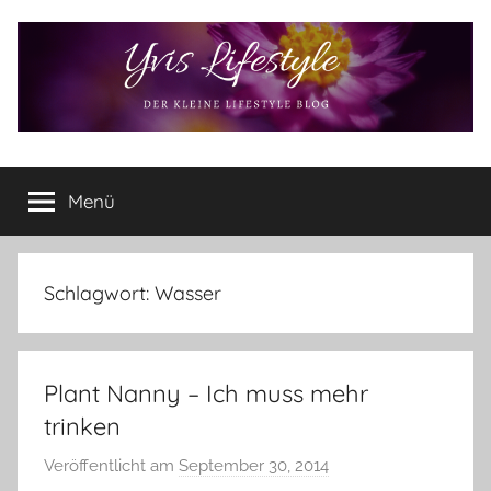
Zum
Inhalt
springen
Yvis
Der
kleine
Menü
Lifestyle
Lifestyle
Blog
–
Lifestyle,
Schlagwort:
Wasser
Rezensionen,
Produkttests
und
Plant Nanny – Ich muss mehr
vieles
mehr
trinken
Veröffentlicht am
September 30, 2014
v