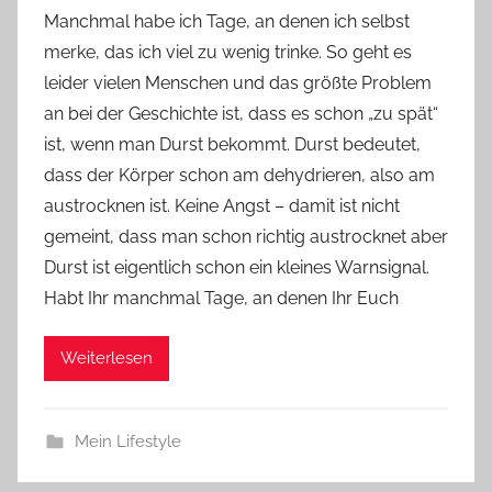
o
Manchmal habe ich Tage, an denen ich selbst
n
merke, das ich viel zu wenig trinke. So geht es
Y
leider vielen Menschen und das größte Problem
v
an bei der Geschichte ist, dass es schon „zu spät“
o
ist, wenn man Durst bekommt. Durst bedeutet,
n
dass der Körper schon am dehydrieren, also am
n
e
austrocknen ist. Keine Angst – damit ist nicht
gemeint, dass man schon richtig austrocknet aber
Durst ist eigentlich schon ein kleines Warnsignal.
Habt Ihr manchmal Tage, an denen Ihr Euch
Weiterlesen
Mein Lifestyle