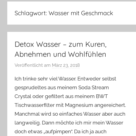
–
Lifestyle,
Schlagwort:
Wasser mit Geschmack
Rezensionen,
Produkttests
und
vieles
Detox Wasser – zum Kuren,
mehr
Abnehmen und Wohlfühlen
Veröffentlicht am
März 23, 2018
v
o
Ich trinke sehr viel Wasser. Entweder selbst
n
gesprudeltes aus meinem Soda Stream
Y
Crystal oder gefiltert aus meinem BWT
v
Tischwasserfilter mit Magnesium angereichert.
o
n
Manchmal wird so einfaches Wasser aber auch
n
langweilig. Dann möchte ich mir mein Wasser
e
doch etwas „aufpimpen“. Da ich ja auch