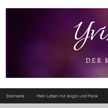
Zum
Inhalt
springen
Yvis
Der
kleine
Startseite
Mein Leben mit Angst und Panik
Lifestyle
Lifestyle
Blog