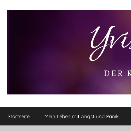
Zum
Inhalt
springen
Yvis
Der
kleine
Startseite
Mein Leben mit Angst und Panik
Lifestyle
Lifestyle
Blog