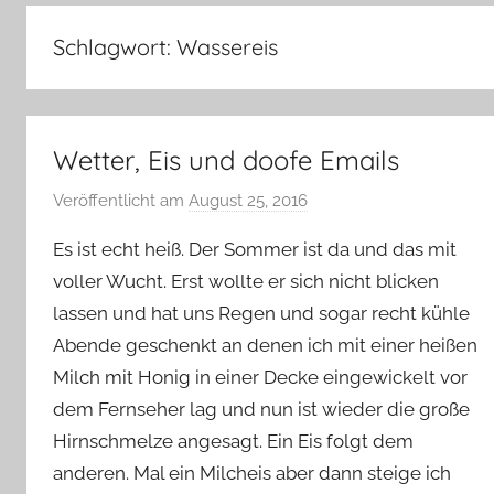
–
Lifestyle,
Schlagwort:
Wassereis
Rezensionen,
Produkttests
und
vieles
Wetter, Eis und doofe Emails
mehr
Veröffentlicht am
August 25, 2016
v
o
Es ist echt heiß. Der Sommer ist da und das mit
n
voller Wucht. Erst wollte er sich nicht blicken
Y
lassen und hat uns Regen und sogar recht kühle
v
Abende geschenkt an denen ich mit einer heißen
o
n
Milch mit Honig in einer Decke eingewickelt vor
n
dem Fernseher lag und nun ist wieder die große
e
Hirnschmelze angesagt. Ein Eis folgt dem
anderen. Mal ein Milcheis aber dann steige ich