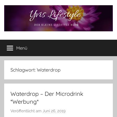
Zum
Inhalt
springen
Yvis
Der
kleine
Menü
Lifestyle
Lifestyle
Blog
–
Lifestyle,
Schlagwort:
Waterdrop
Rezensionen,
Produkttests
und
Waterdrop – Der Microdrink
vieles
mehr
*Werbung*
Veröffentlicht am
Juni 26, 2019
v