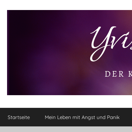
Zum
Inhalt
springen
Yvis
Der
kleine
Startseite
Mein Leben mit Angst und Panik
Lifestyle
Lifestyle
Blog