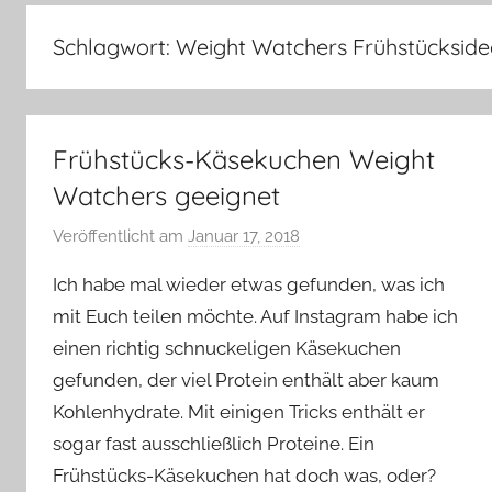
–
Lifestyle,
Schlagwort:
Weight Watchers Frühstückside
Rezensionen,
Produkttests
und
vieles
Frühstücks-Käsekuchen Weight
mehr
Watchers geeignet
Veröffentlicht am
Januar 17, 2018
v
o
Ich habe mal wieder etwas gefunden, was ich
n
mit Euch teilen möchte. Auf Instagram habe ich
Y
einen richtig schnuckeligen Käsekuchen
v
gefunden, der viel Protein enthält aber kaum
o
n
Kohlenhydrate. Mit einigen Tricks enthält er
n
sogar fast ausschließlich Proteine. Ein
e
Frühstücks-Käsekuchen hat doch was, oder?