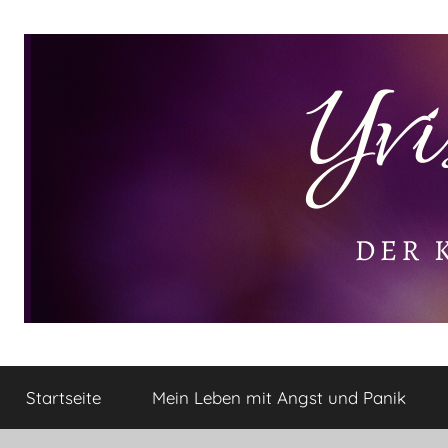
Zum
Inhalt
springen
Yvis
Der
kleine
Startseite
Mein Leben mit Angst und Panik
Lifestyle
Lifestyle
Blog