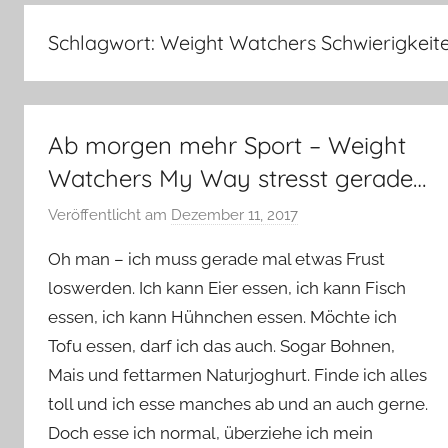
–
Lifestyle,
Schlagwort:
Weight Watchers Schwierigkeit
Rezensionen,
Produkttests
und
vieles
Ab morgen mehr Sport – Weight
mehr
Watchers My Way stresst gerade…
Veröffentlicht am
Dezember 11, 2017
v
o
Oh man – ich muss gerade mal etwas Frust
n
loswerden. Ich kann Eier essen, ich kann Fisch
Y
essen, ich kann Hühnchen essen. Möchte ich
v
Tofu essen, darf ich das auch. Sogar Bohnen,
o
n
Mais und fettarmen Naturjoghurt. Finde ich alles
n
toll und ich esse manches ab und an auch gerne.
e
Doch esse ich normal, überziehe ich mein