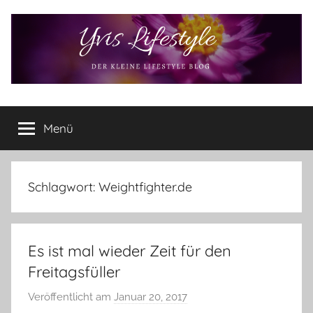
Zum
Inhalt
springen
Yvis
Der
kleine
Menü
Lifestyle
Lifestyle
Blog
–
Lifestyle,
Schlagwort:
Weightfighter.de
Rezensionen,
Produkttests
und
Es ist mal wieder Zeit für den
vieles
mehr
Freitagsfüller
Veröffentlicht am
Januar 20, 2017
v